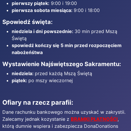
pierwszy piątek:
9:00 i 19:00
pierwsza sobota miesiąca:
9:00 i 18:00
Spowiedź święta:
niedziela i dni powszednie:
30 min przed Mszą
Świętą
spowiedź kończy się 5 min przed rozpoczęciem
nabożeńśtwa
Wystawienie Najświętszego Sakramentu:
niedziela:
przed każdą Mszą Świętą
piątek:
po mszy wieczornej
Ofiary na rzecz parafii:
Dane rachunku bankowego można uzyskać w zakrystii.
Zalecamy jednak kozystanie z
BRAMKI PŁATNOŚCI
,
którą dumnie wspiera i zabezpiecza DonaDonations