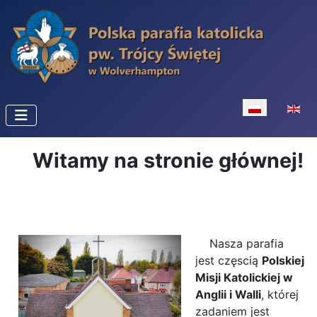
Wybierz swój 
Witamy na stronie głównej!
Nasza parafia
jest częscią
Polskiej
Misji Katolickiej w
Anglii i Walli
, której
zadaniem jest